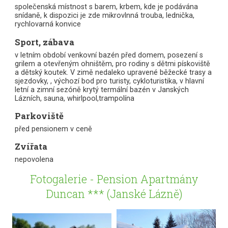
společenská místnost s barem, krbem, kde je podávána
snídaně, k dispozici je zde mikrovlnná trouba, lednička,
rychlovarná konvice
Sport, zábava
v letním období venkovní bazén před domem, posezení s
grilem a otevřeným ohništěm, pro rodiny s dětmi pískoviště
a dětský koutek. V zimě nedaleko upravené běžecké trasy a
sjezdovky, , výchozí bod pro turisty, cykloturistika, v hlavní
letní a zimní sezóně krytý termální bazén v Janských
Lázních, sauna, whirlpool,trampolína
Parkoviště
před pensionem v ceně
Zvířata
nepovolena
Fotogalerie - Pension Apartmány
Duncan *** (Janské Lázně)