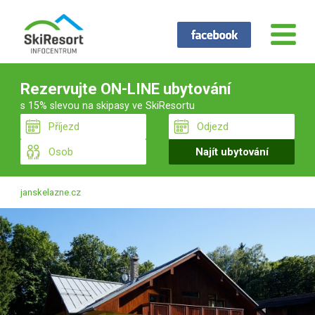
Rezervujte ON-LINE ubytování
s 15% slevou na skipasy ve SkiResortu
janskelazne.cz