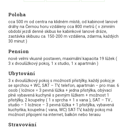
Poloha
cca 500 m od centra na klidném místě, od kabinové lanové
dráhy na Černou horu vzdáleny cca 800 metrů ( v zimním
období jezdí denně skibus ke kabinkové lanové dráze,
zastávka skibusu ca. 150-200 m vzdálena, zdarma, každých
30 minut )
Pension
nově velmi vkusně postaven, maximální kapacita 19 lůžek (
3 x dvoulůžkový pokoj, 1 x studio, 1 x apartmán )
Ubytování
3 x dvoulůžkový pokoj s možností přistýlky, každý pokoj je
se sprchou + WC, SAT – TV, telefon, apartmán – pro max. 6
osob ( ložnice = 3 pevná lůžka + jedna přistýlka, obývací
plně vybavená kuchyně s pevným lůžkem + možnost 1
přistýlky, 2 koupelny ( 1 x sprcha + 1 x vana ), SAT – TV ,
studio – 1 ložnice – 3 pevná lůžka + 1 přistýlka, vybavená
kuchyňka, koupelna ( vana, WC) SAT-TV, každý pokoj má
možnost připojení na internet, balkón nebo terasu
Stravování