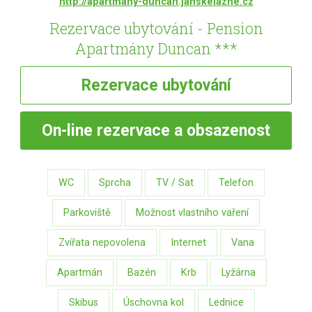
http://apartmany-duncan.janskelazne.cz
Rezervace ubytování - Pension
Apartmány Duncan ***
Rezervace
ubytování
On-line
rezervace a obsazenost
WC
Sprcha
TV / Sat
Telefon
Parkoviště
Možnost vlastního vaření
Zvířata nepovolena
Internet
Vana
Apartmán
Bazén
Krb
Lyžárna
Skibus
Úschovna kol
Lednice