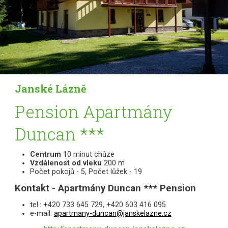
Janské Lázně
Pension Apartmány
Duncan ***
Centrum
10 minut chůze
Vzdálenost od vleku
200 m
Počet pokojů - 5, Počet lůžek - 19
Kontakt - Apartmány Duncan *** Pension
tel.: +420 733 645 729, +420 603 416 095
e-mail:
apartmany-duncan@janskelazne.cz