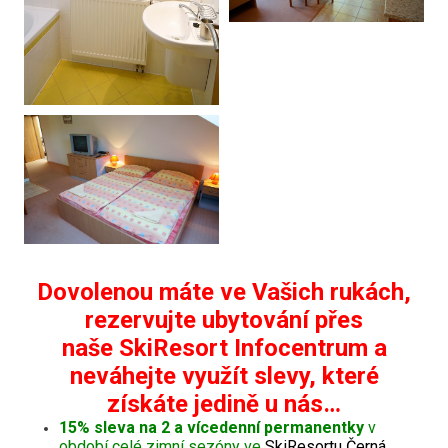
Dovolenou máte ve Vašich rukách,
rezervujte ubytování přes
naše SkiResort Infocentrum a
neváhejte využít slevy, které
získáte jedině u nás…
15% sleva na 2 a vícedenní permanentky
v
období celé zimní sezóny ve
SkiResortu Černá