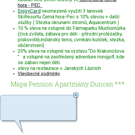
hora - PEC
EnjoyCard
neomezené využití 3 lanovek
SkiResortu Černá hora-Pec s 10% slevou + další
služby ( Stezka okrunami stromů, Aquacentrum )
10 % sleva na vstupné do Farmaparku Muchomůrka
(živá zvířata, zábava pro děti - přírodní prolézačky,
pískoviště,indiánský tenis, cvrnkání kuliček, stezka,
občerstvení)
20% sleva na vstupné na výstavu "Do Krakonošova
" a vstupné na zastřešený adventure minigolf, kde
se zabaví nejen děti.
slevy na restaurace v Janských Lázních
Všeobecné podmínky
Mapa Pension Apartmány Duncan ***