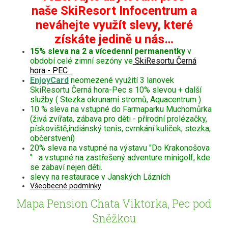
naše SkiResort Infocentrum a
neváhejte využít slevy, které
získáte jedině u nás…
15% sleva na 2 a vícedenní permanentky
v
období celé zimní sezóny ve
SkiResortu Černá
hora - PEC
EnjoyCard
neomezené využití 3 lanovek
SkiResortu Černá hora-Pec s 10% slevou + další
služby ( Stezka okrunami stromů, Aquacentrum )
10 % sleva na vstupné do Farmaparku Muchomůrka
(živá zvířata, zábava pro děti - přírodní prolézačky,
pískoviště,indiánský tenis, cvrnkání kuliček, stezka,
občerstvení)
20% sleva na vstupné na výstavu "Do Krakonošova
" a vstupné na zastřešený adventure minigolf, kde
se zabaví nejen děti.
slevy na restaurace v Janských Lázních
Všeobecné podmínky
Mapa Pension Chata Viktorka, Pec pod
Sněžkou