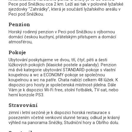
Pece pod Sněžkou cca 2 km. Leží asi tak v polovině lyžařské
sjezdovky "Zahrádky", která je součástí lyžařského areálu v
Peci pod Sněžkou.
Penzion
Horský rodinný penzion v Peci pod Sněžkou s výbornou
domácí českou kuchyní, přátelským přístupem a domácí
atmosférou,
Pokoje
Ubytování poskytujeme ve dvou, tří, čtyř, pěti a šesti
lůžkových pokojích (klasické postele a palandy). Penzion
má dvě kategorie ubytování STANDARD-pokoje s vlastní
koupelnou a wc a ECONOMY-pokoje se společnou
koupelnou a wc na patře. Chata nabízí celkem 48 lůžek. K
dispozici pro hosty je společenská místnost-jídelna. Dále
Vám je k dispozici Wi-Fi free, stolní fotbálek, TV-sat, nebo
herní konzole PS3.
Stravování
zimní i letní sezóně je k dispozici horská restaurace s
posezením včetně venkovní slunné terasy, odkud je krásný
výhled na panorama Sněžky, Studniční hory a Obřího dolu.