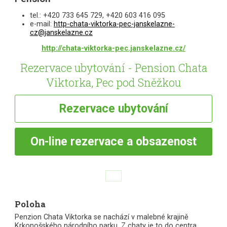
tel.: +420 733 645 729, +420 603 416 095
e-mail:
http-chata-viktorka-pec-janskelazne-
cz@janskelazne.cz
http://chata-viktorka-pec.janskelazne.cz/
Rezervace ubytování - Pension Chata
Viktorka, Pec pod Sněžkou
Rezervace
ubytování
On-line
rezervace a obsazenost
Poloha
Penzion Chata Viktorka se nachází v malebné krajině
Krkonošského národního parku. Z chaty je to do centra