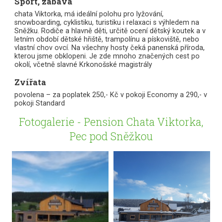
Sport, zábava
chata Viktorka, má ideální polohu pro lyžování,
snowboarding, cyklistiku, turistiku i relaxaci s výhledem na
Sněžku. Rodiče a hlavně děti, určitě ocení dětský koutek a v
letním období dětské hřiště, trampolínu a pískoviště, nebo
vlastní chov ovcí. Na všechny hosty čeká panenská příroda,
kterou jsme obklopeni. Je zde mnoho značených cest po
okolí, včetně slavné Krkonošské magistrály
Zvířata
povolena – za poplatek 250,- Kč v pokoji Economy a 290,- v
pokoji Standard
Fotogalerie - Pension Chata Viktorka,
Pec pod Sněžkou