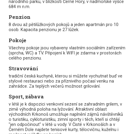
národního parku, v blízkosti Černé Hory, v nadmořské výšce
684 m n.m.
Penzion
8 dvou až pětilůžkových pokojů a jeden apartmán pro 10
osob. Kapacita penzionu je 27 lůžek.
Pokoje
Všechny pokoje jsou vybaveny vlastním sociálním zařízením
(sprcha, WC) a TV. Připojení k WIFI je zdarma v prostorách
celého penzionu.
Stravování
tradiční česká kuchyně, kterou si můžete vychutnat buď ve
stylové restauraci nebo za příznivého počasí venku na
zahrádce. Za teplých večerů možnost grilování.
Sport, zábava
v létě je k dispozici venkovní sezení se zahradním grilem, v
zimě výhodná poloha na lyžování. Atraktivní oblast
východních Krkonoš umožňuje naplnění zájmů návštěvníků
o turistiku, cykloturistiku, zimní sporty i těch, kteří si chtějí
"jen odpočinout" v létě u vody. V Čisté v Krkonoších a v
Černém Dole najdete tenisové kurty, tělocvičnu, kuželnu i