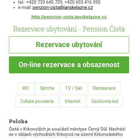
tel.: +420 733 645 729, +420 603 416 095
e-mail:
penzion-cista@janskelazne.cz
http://penzion-cista.janskelazne.cz
Rezervace ubytování - Pension Čistá
Rezervace
ubytování
On-line
rezervace a obsazenost
WC
Sprcha
TV / Sat
Restaurace
Zvířata povolena
Internet
Úschovna kol
Poloha
Čistá v Krkonoších je součástí městyse Černý Důl. Nachází
se v oblasti východních Krkonoš na území Krkonošského