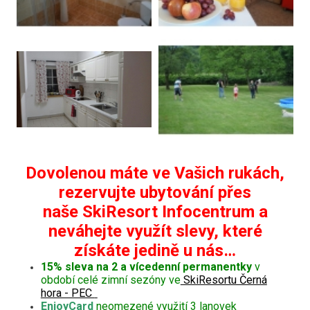
Dovolenou máte ve Vašich rukách,
rezervujte ubytování přes
naše SkiResort Infocentrum a
neváhejte využít slevy, které
získáte jedině u nás…
15% sleva na 2 a vícedenní permanentky
v
období celé zimní sezóny ve
SkiResortu Černá
hora - PEC
EnjoyCard
neomezené využití 3 lanovek