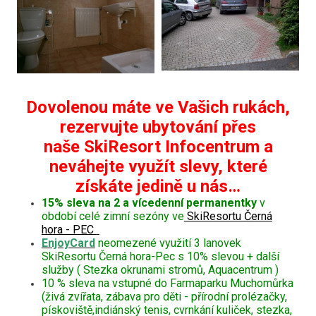
Dovolenou máte ve Vašich rukách,
rezervujte ubytování přes
naše SkiResort Infocentrum a
neváhejte využít slevy, které
získáte jedině u nás…
15% sleva na 2 a vícedenní permanentky
v
období celé zimní sezóny ve
SkiResortu Černá
hora - PEC
EnjoyCard
neomezené využití 3 lanovek
SkiResortu Černá hora-Pec s 10% slevou + další
služby ( Stezka okrunami stromů, Aquacentrum )
10 % sleva na vstupné do Farmaparku Muchomůrka
(živá zvířata, zábava pro děti - přírodní prolézačky,
pískoviště,indiánský tenis, cvrnkání kuliček, stezka,