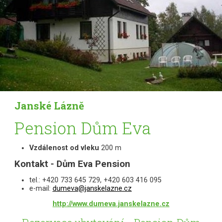
Janské Lázně
Pension Dům Eva
Vzdálenost od vleku
200 m
Kontakt - Dům Eva Pension
tel.: +420 733 645 729, +420 603 416 095
e-mail:
dumeva@janskelazne.cz
http://www.dumeva.janskelazne.cz