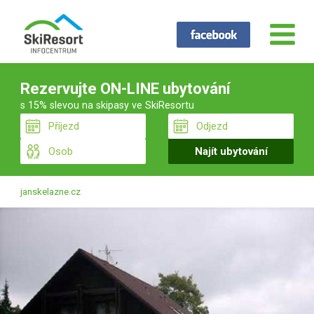
Rezervujte ON-LINE ubytování
s 15% slevou na skipasy ve SkiResortu
janskelazne.cz