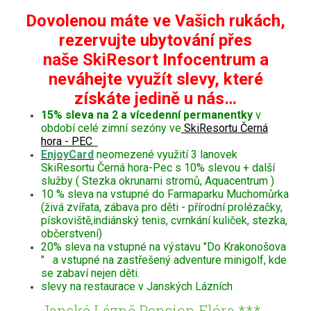
Dovolenou máte ve Vašich rukách,
rezervujte ubytování přes
naše SkiResort Infocentrum a
neváhejte využít slevy, které
získáte jedině u nás…
15% sleva na 2 a vícedenní permanentky
v
období celé zimní sezóny ve
SkiResortu Černá
hora - PEC
EnjoyCard
neomezené využití 3 lanovek
SkiResortu Černá hora-Pec s 10% slevou + další
služby ( Stezka okrunami stromů, Aquacentrum )
10 % sleva na vstupné do Farmaparku Muchomůrka
(živá zvířata, zábava pro děti - přírodní prolézačky,
pískoviště,indiánský tenis, cvrnkání kuliček, stezka,
občerstvení)
20% sleva na vstupné na výstavu "Do Krakonošova
" a vstupné na zastřešený adventure minigolf, kde
se zabaví nejen děti.
slevy na restaurace v Janských Lázních
Janské Lázně Pension Flóra *** -