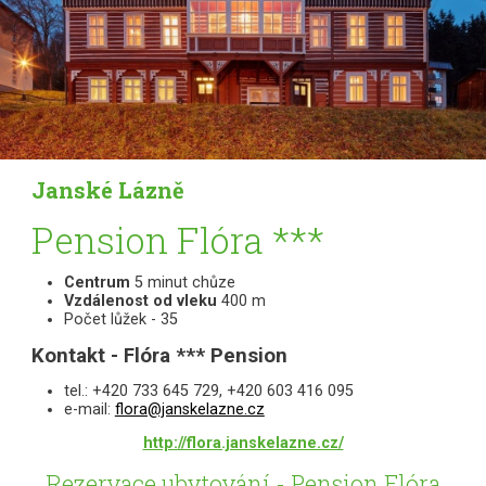
Janské Lázně
Pension Flóra ***
Centrum
5 minut chůze
Vzdálenost od vleku
400 m
Počet lůžek - 35
Kontakt - Flóra *** Pension
tel.: +420 733 645 729, +420 603 416 095
e-mail:
flora@janskelazne.cz
http://flora.janskelazne.cz/
Rezervace ubytování - Pension Flóra