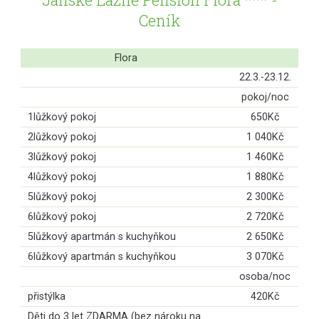
Ceník
Flora
22.3.-23.12.
pokoj/noc
1lůžkový pokoj
650Kč
2lůžkový pokoj
1 040Kč
3lůžkový pokoj
1 460Kč
4lůžkový pokoj
1 880Kč
5lůžkový pokoj
2 300Kč
6lůžkový pokoj
2 720Kč
5lůžkový apartmán s kuchyňkou
2 650Kč
6lůžkový apartmán s kuchyňkou
3 070Kč
osoba/noc
přistýlka
420Kč
Děti do 3 let ZDARMA (bez nároku na