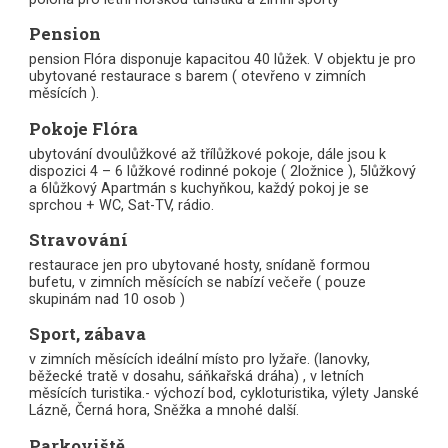
Pension
pension Flóra disponuje kapacitou 40 lůžek. V objektu je pro
ubytované restaurace s barem ( otevřeno v zimních
měsících ).
Pokoje Flóra
ubytování dvoulůžkové až třílůžkové pokoje, dále jsou k
dispozici 4 – 6 lůžkové rodinné pokoje ( 2ložnice ), 5lůžkový
a 6lůžkový Apartmán s kuchyňkou, každý pokoj je se
sprchou + WC, Sat-TV, rádio.
Stravování
restaurace jen pro ubytované hosty, snídaně formou
bufetu, v zimních měsících se nabízí večeře ( pouze
skupinám nad 10 osob )
Sport, zábava
v zimních měsících ideální místo pro lyžaře. (lanovky,
běžecké tratě v dosahu, sáňkařská dráha) , v letních
měsících turistika.- výchozí bod, cykloturistika, výlety Janské
Lázně, Černá hora, Sněžka a mnohé další.
Parkoviště