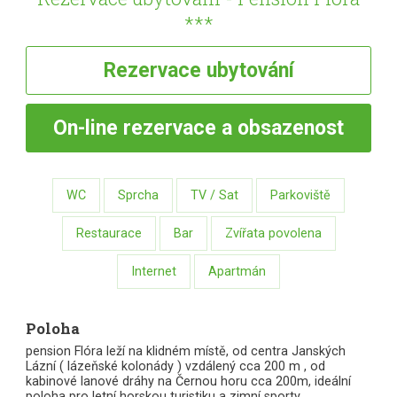
***
Rezervace
ubytování
On-line
rezervace a obsazenost
WC
Sprcha
TV / Sat
Parkoviště
Restaurace
Bar
Zvířata povolena
Internet
Apartmán
Poloha
pension Flóra leží na klidném místě, od centra Janských
Lázní ( lázeňské kolonády ) vzdálený cca 200 m , od
kabinové lanové dráhy na Černou horu cca 200m, ideální
poloha pro letní horskou turistiku a zimní sporty