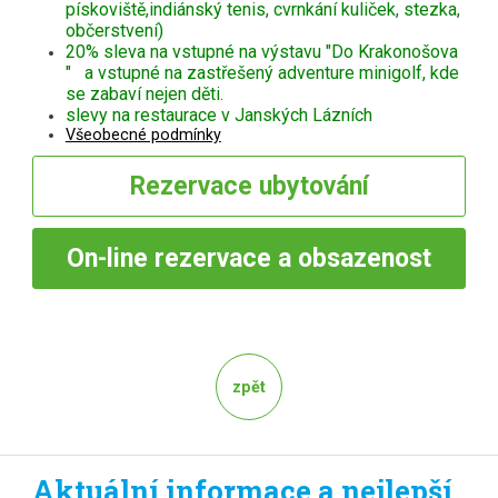
pískoviště,indiánský tenis, cvrnkání kuliček, stezka,
občerstvení)
20% sleva na vstupné na výstavu "Do Krakonošova
" a vstupné na zastřešený adventure minigolf, kde
se zabaví nejen děti.
slevy na restaurace v Janských Lázních
Všeobecné podmínky
Rezervace
ubytování
On-line
rezervace a obsazenost
zpět
Aktuální informace a nejlepší