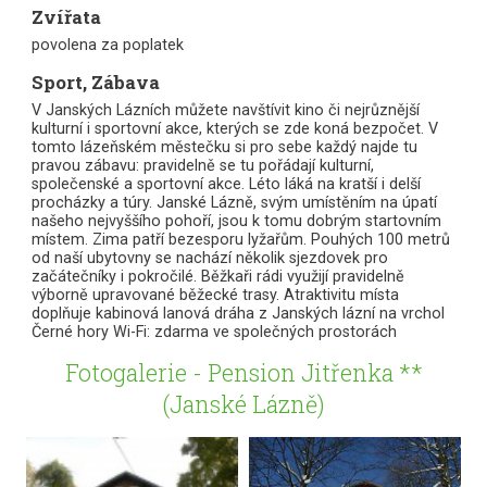
Zvířata
povolena za poplatek
Sport, Zábava
V Janských Lázních můžete navštívit kino či nejrůznější
kulturní i sportovní akce, kterých se zde koná bezpočet. V
tomto lázeňském městečku si pro sebe každý najde tu
pravou zábavu: pravidelně se tu pořádají kulturní,
společenské a sportovní akce. Léto láká na kratší i delší
procházky a túry. Janské Lázně, svým umístěním na úpatí
našeho nejvyššího pohoří, jsou k tomu dobrým startovním
místem. Zima patří bezesporu lyžařům. Pouhých 100 metrů
od naší ubytovny se nachází několik sjezdovek pro
začátečníky i pokročilé. Běžkaři rádi využijí pravidelně
výborně upravované běžecké trasy. Atraktivitu místa
doplňuje kabinová lanová dráha z Janských lázní na vrchol
Černé hory Wi-Fi: zdarma ve společných prostorách
Fotogalerie - Pension Jitřenka **
(Janské Lázně)