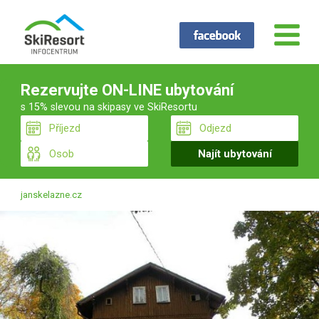
Rezervujte ON-LINE ubytování
s 15% slevou na skipasy ve SkiResortu
janskelazne.cz