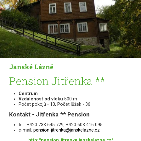
Janské Lázně
Pension Jitřenka **
Centrum
Vzdálenost od vleku
500 m
Počet pokojů - 10, Počet lůžek - 36
Kontakt - Jitřenka ** Pension
tel.: +420 733 645 729, +420 603 416 095
e-mail:
pension-jitrenka@janskelazne.cz
http://pension-jitrenka.janskelazne.cz/