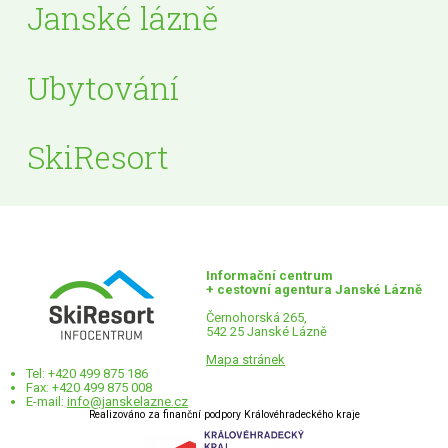
Janské lázně
Ubytování
SkiResort
Informační centrum
+ cestovní agentura Janské Lázně
Černohorská 265,
542 25 Janské Lázně
Mapa stránek
Tel: +420 499 875 186
Fax: +420 499 875 008
E-mail:
info@janskelazne.cz
Realizováno za finanční podpory Královéhradeckého kraje