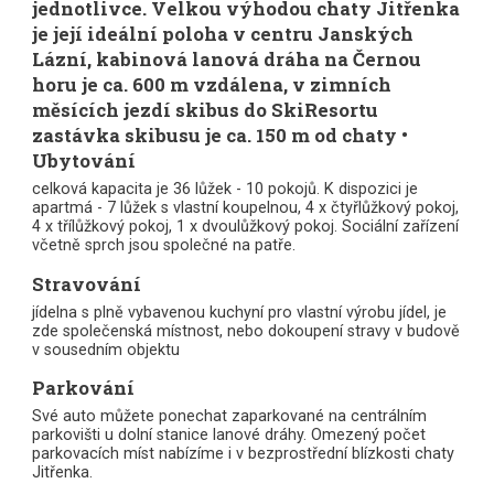
jednotlivce. Velkou výhodou chaty Jitřenka
je její ideální poloha v centru Janských
Lázní, kabinová lanová dráha na Černou
horu je ca. 600 m vzdálena, v zimních
měsících jezdí skibus do SkiResortu
zastávka skibusu je ca. 150 m od chaty •
Ubytování
celková kapacita je 36 lůžek - 10 pokojů. K dispozici je
apartmá - 7 lůžek s vlastní koupelnou, 4 x čtyřlůžkový pokoj,
4 x třílůžkový pokoj, 1 x dvoulůžkový pokoj. Sociální zařízení
včetně sprch jsou společné na patře.
Stravování
jídelna s plně vybavenou kuchyní pro vlastní výrobu jídel, je
zde společenská místnost, nebo dokoupení stravy v budově
v sousedním objektu
Parkování
Své auto můžete ponechat zaparkované na centrálním
parkovišti u dolní stanice lanové dráhy. Omezený počet
parkovacích míst nabízíme i v bezprostřední blízkosti chaty
Jitřenka.