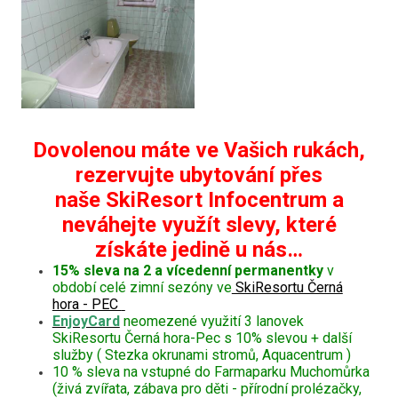
Dovolenou máte ve Vašich rukách,
rezervujte ubytování přes
naše SkiResort Infocentrum a
neváhejte využít slevy, které
získáte jedině u nás…
15% sleva na 2 a vícedenní permanentky
v
období celé zimní sezóny ve
SkiResortu Černá
hora - PEC
EnjoyCard
neomezené využití 3 lanovek
SkiResortu Černá hora-Pec s 10% slevou + další
služby ( Stezka okrunami stromů, Aquacentrum )
10 % sleva na vstupné do Farmaparku Muchomůrka
(živá zvířata, zábava pro děti - přírodní prolézačky,