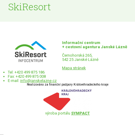
SkiResort
Informační centrum
+ cestovní agentura Janské Lázně
Černohorská 265,
542 25 Janské Lázně
Mapa stránek
Tel: +420 499 875 186
Fax: +420 499 875 008
E-mail:
info@janskelazne.cz
Realizováno za finanční podpory Královéhradeckého kraje
výroba portálu
SYMPACT