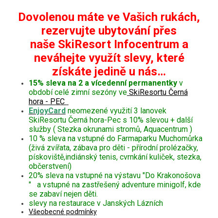
Dovolenou máte ve Vašich rukách,
rezervujte ubytování přes
naše SkiResort Infocentrum a
neváhejte využít slevy, které
získáte jedině u nás…
15% sleva na 2 a vícedenní permanentky
v
období celé zimní sezóny ve
SkiResortu Černá
hora - PEC
EnjoyCard
neomezené využití 3 lanovek
SkiResortu Černá hora-Pec s 10% slevou + další
služby ( Stezka okrunami stromů, Aquacentrum )
10 % sleva na vstupné do Farmaparku Muchomůrka
(živá zvířata, zábava pro děti - přírodní prolézačky,
pískoviště,indiánský tenis, cvrnkání kuliček, stezka,
občerstvení)
20% sleva na vstupné na výstavu "Do Krakonošova
" a vstupné na zastřešený adventure minigolf, kde
se zabaví nejen děti.
slevy na restaurace v Janských Lázních
Všeobecné podmínky