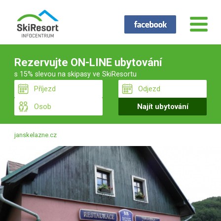
Rezervujte ON-LINE ubytování
s 15% slevou na skipasy ve SkiResortu
janskelazne.cz