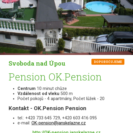
Svoboda nad Úpou
DOPORUČUJEME
Pension OK.Pension
Centrum
10 minut chůze
Vzdálenost od vleku
500 m
Počet pokojů - 4 apartmány, Počet lůžek - 20
Kontakt - OK.Pension Pension
tel.: +420 733 645 729, +420 603 416 095
e-mail:
OK-pension@janskelazne.cz
http://OK-pension.janskelazne.cz