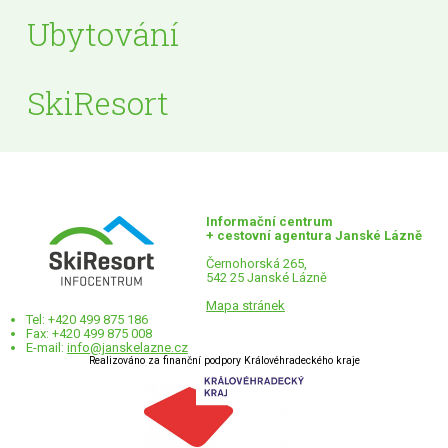
Ubytování
SkiResort
Informační centrum
+ cestovní agentura Janské Lázně
Černohorská 265,
542 25 Janské Lázně
Mapa stránek
Tel: +420 499 875 186
Fax: +420 499 875 008
E-mail:
info@janskelazne.cz
Realizováno za finanční podpory Královéhradeckého kraje