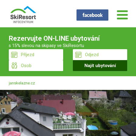
Rezervujte ON-LINE ubytování
s 15% slevou na skipasy ve SkiResortu
janskelazne.cz