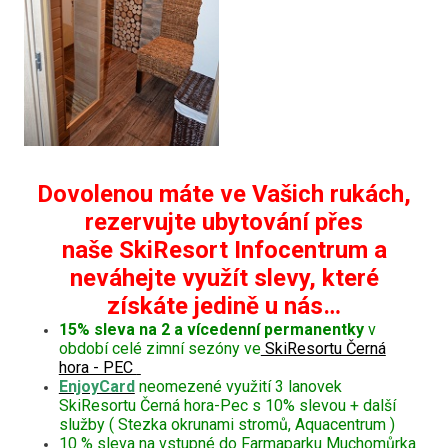
Dovolenou máte ve Vašich rukách,
rezervujte ubytování přes
naše SkiResort Infocentrum a
neváhejte využít slevy, které
získáte jedině u nás…
15% sleva na 2 a vícedenní permanentky
v
období celé zimní sezóny ve
SkiResortu Černá
hora - PEC
EnjoyCard
neomezené využití 3 lanovek
SkiResortu Černá hora-Pec s 10% slevou + další
služby ( Stezka okrunami stromů, Aquacentrum )
10 % sleva na vstupné do Farmaparku Muchomůrka