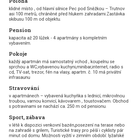
Poloha
klidné místo , od hlavní silnice Pec pod Sněžkou – Trutnov
asi 100 metrů, chráněné před hlukem zahradami.Zastávka
skibusu 100 m od objektu.
Pension
kapacita až 20 lůžek - 4 apartmány s kompletním
vybavením.
Pokoje
každý apartmán má samostatný vchod , koupelnu se
sprchou a WC,vybavenou kuchyni,minibar,internet, radio s
cd, TV-sat, trezor, fén na vlasy, apartm. č. 10 má privátní
infrasaunu
Stravování
v apartmánech – vybavená kuchyňka s lednicí, mikrovlnou
troubou, varnou konvicí, kávovarem , toustovačem. Obchod
s potravinami se nachází ca. 250 m od pensionu.
Sport, zábava
v létě k dispozici venkovní bazén,posezení na terase nebo
na zahradě s grilem, Turistické trasy pro pěší i cyklisty pár
minut od domu. Možnosti vyžití v zimním období: lyžařské