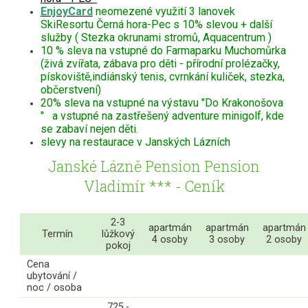
EnjoyCard
neomezené využití 3 lanovek
SkiResortu Černá hora-Pec s 10% slevou + další
služby ( Stezka okrunami stromů, Aquacentrum )
10 % sleva na vstupné do Farmaparku Muchomůrka
(živá zvířata, zábava pro děti - přírodní prolézačky,
pískoviště,indiánský tenis, cvrnkání kuliček, stezka,
občerstvení)
20% sleva na vstupné na výstavu "Do Krakonošova
" a vstupné na zastřešený adventure minigolf, kde
se zabaví nejen děti.
slevy na restaurace v Janských Lázních
Janské Lázně Pension Pension
Vladimír *** - Ceník
2-3
apartmán
apartmán
apartmán
Termín
lůžkový
4 osoby
3 osoby
2 osoby
pokoj
Cena
ubytování /
noc / osoba
725,-