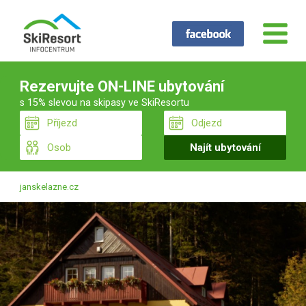
Rezervujte ON-LINE ubytování
s 15% slevou na skipasy ve SkiResortu
janskelazne.cz