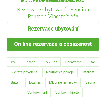
http://pension-vladimir.janskelazne.cz/
Rezervace ubytování - Pension
Pension Vladimír ***
Rezervace
ubytování
On-line
rezervace a obsazenost
WC
Sprcha
TV / Sat
Parkoviště
Bar
Zvířata povolena
Nekuřácké pokoje
Internet
Bazén
Lyžárna
Mluvíme německy
Sauna
Venkovní gril
Venkovní hřiště