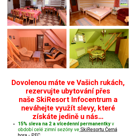
Dovolenou máte ve Vašich rukách,
rezervujte ubytování přes
naše SkiResort Infocentrum a
neváhejte využít slevy, které
získáte jedině u nás…
15% sleva na 2 a vícedenní permanentky
v
období celé zimní sezóny ve
SkiResortu Černá
hora - PEC