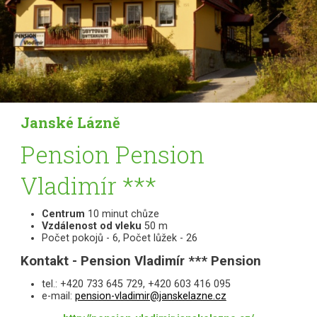
Janské Lázně
Pension Pension
Vladimír ***
Centrum
10 minut chůze
Vzdálenost od vleku
50 m
Počet pokojů - 6, Počet lůžek - 26
Kontakt - Pension Vladimír *** Pension
tel.: +420 733 645 729, +420 603 416 095
e-mail:
pension-vladimir@janskelazne.cz