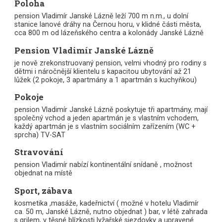
Poloha
pension Vladimír Janské Lázně leží 700 m n.m., u dolní
stanice lanové dráhy na Černou horu, v klidné části města,
cca 800 m od lázeňského centra a kolonády Janské Lázně
Pension Vladimír Janské Lázně
je nově zrekonstruovaný pension, velmi vhodný pro rodiny s
dětmi i náročnější klientelu s kapacitou ubytování až 21
lůžek (2 pokoje, 3 apartmány a 1 apartmán s kuchyňkou)
Pokoje
pension Vladimír Janské Lázně poskytuje tři apartmány, mají
společný vchod a jeden apartmán je s vlastním vchodem,
každý apartmán je s vlastním sociálním zařízením (WC +
sprcha) TV-SAT
Stravování
pension Vladimír nabízí kontinentální snídaně , možnost
objednat na místě
Sport, zábava
kosmetika ,masáže, kadeřnictví ( možné v hotelu Vladimír
ca. 50 m, Janské Lázně, nutno objednat ) bar, v létě zahrada
s grilem, v těsné blízkosti lyžařské sjezdovky a upravené