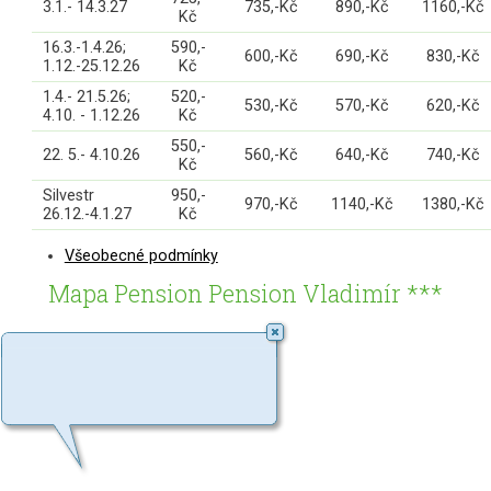
3.1.- 14.3.27
735,-Kč
890,-Kč
1160,-Kč
Kč
16.3.-1.4.26;
590,-
600,-Kč
690,-Kč
830,-Kč
1.12.-25.12.26
Kč
1.4.- 21.5.26;
520,-
530,-Kč
570,-Kč
620,-Kč
4.10. - 1.12.26
Kč
550,-
22. 5.- 4.10.26
560,-Kč
640,-Kč
740,-Kč
Kč
Silvestr
950,-
970,-Kč
1140,-Kč
1380,-Kč
26.12.-4.1.27
Kč
Všeobecné podmínky
Mapa Pension Pension Vladimír ***