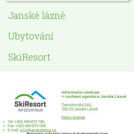
Janské lázně
Ubytování
SkiResort
Informační centrum
+ cestovní agentura Janské Lázně
Černohorská 265,
542 25 Janské Lázně
Mapa stránek
Tel: +420 499 875 186
Fax: +420 499 875 008
E-mail:
info@janskelazne.cz
Realizováno za finanční podpory Královéhradeckého kraje