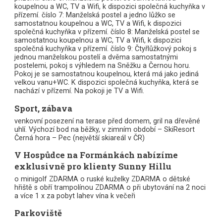
koupelnou a WC, TV a Wifi, k dispozici společná kuchyňka v
přízemí. číslo 7: Manželská postel a jedno lůžko se
samostatnou koupelnou a WC, TV a Wifi, k dispozici
společná kuchyňka v přízemí. číslo 8: Manželská postel se
samostatnou koupelnou a WC, TV a Wifi, k dispozici
společná kuchyňka v přízemí. číslo 9: Čtyřlůžkový pokoj s
jednou manželskou postelí a dvěma samostatnými
postelemi, pokoj s výhledem na Sněžku a Černou horu.
Pokoj je se samostatnou koupelnou, která má jako jediná
velkou vanu+WC. K dispozici společná kuchyňka, která se
nachází v přízemí. Na pokoji je TV a Wifi.
Sport, zábava
venkovní posezení na terase před domem, gril na dřevěné
uhlí. Výchozí bod na běžky, v zimním období – SkiResort
Černá hora – Pec (největší skiareál v ČR)
V Hospůdce na Formánkách nabízíme
exklusivně pro klienty Sunny Hillu
o minigolf ZDARMA o ruské kuželky ZDARMA o dětské
hřiště s obří trampolínou ZDARMA o při ubytování na 2 noci
a více 1 x za pobyt lahev vína k večeři
Parkoviště