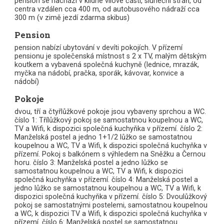
pension se nachází v klidné vilové části, sluneční stráň, od
centra vzdálen cca 400 m, od autobusového nádraží cca
300 m (v zimě jezdí zdarma skibus)
Pension
pension nabízí ubytování v devíti pokojích. V přízemí
pensionu je společenská místnost s 2 x TV, malým dětským
koutkem a vybavená společná kuchyně (lednice, mrazák,
myčka na nádobí, pračka, sporák, kávovar, konvice a
nádobí)
Pokoje
dvou, tří a čtyřlůžkové pokoje jsou vybaveny sprchou a WC.
číslo 1: Třílůžkový pokoj se samostatnou koupelnou a WC,
TV a Wifi, k dispozici společná kuchyňka v přízemí. číslo 2:
Manželská postel a jedno 1+1/2 lůžko se samostatnou
koupelnou a WC, TV a Wifi, k dispozici společná kuchyňka v
přízemí. Pokoj s balkónem s výhledem na Sněžku a Černou
horu. číslo 3: Manželská postel a jedno lůžko se
samostatnou koupelnou a WC, TV a Wifi, k dispozici
společná kuchyňka v přízemí. číslo 4: Manželská postel a
jedno lůžko se samostatnou koupelnou a WC, TV a Wifi, k
dispozici společná kuchyňka v přízemí. číslo 5: Dvoulůžkový
pokoj se samostatnými postelemi, samostatnou koupelnou
a WC, k dispozici TV a Wifi, k dispozici společná kuchyňka v
přízemí. číslo 6: Manželská postel se samostatnou