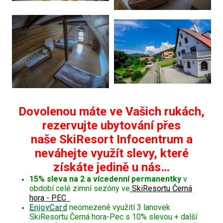
Dovolenou máte ve Vašich rukách,
rezervujte ubytování přes
naše SkiResort Infocentrum a
neváhejte využít slevy, které
získáte jedině u nás…
15% sleva na 2 a vícedenní permanentky
v
období celé zimní sezóny ve
SkiResortu Černá
hora - PEC
EnjoyCard
neomezené využití 3 lanovek
SkiResortu Černá hora-Pec s 10% slevou + další