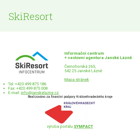
SkiResort
Informační centrum
+ cestovní agentura Janské Lázně
Černohorská 265,
542 25 Janské Lázně
Mapa stránek
Tel: +420 499 875 186
Fax: +420 499 875 008
E-mail:
info@janskelazne.cz
Realizováno za finanční podpory Královéhradeckého kraje
výroba portálu
SYMPACT