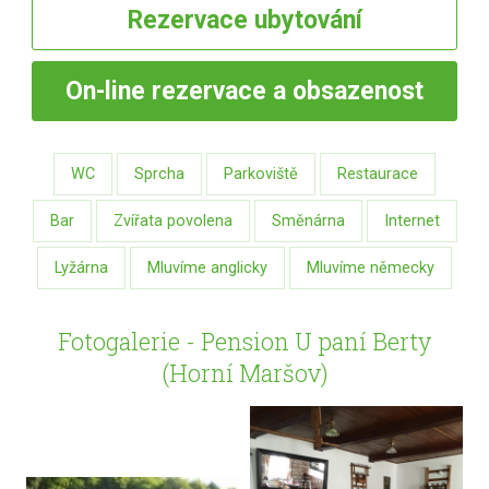
Rezervace
ubytování
On-line
rezervace a obsazenost
WC
Sprcha
Parkoviště
Restaurace
Bar
Zvířata povolena
Směnárna
Internet
Lyžárna
Mluvíme anglicky
Mluvíme německy
Fotogalerie - Pension U paní Berty
(Horní Maršov)