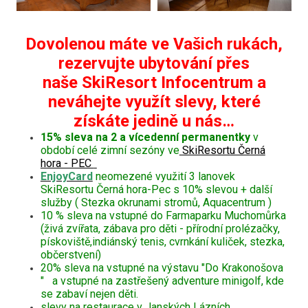
Dovolenou máte ve Vašich rukách,
rezervujte ubytování přes
naše SkiResort Infocentrum a
neváhejte využít slevy, které
získáte jedině u nás…
15% sleva na 2 a vícedenní permanentky
v
období celé zimní sezóny ve
SkiResortu Černá
hora - PEC
EnjoyCard
neomezené využití 3 lanovek
SkiResortu Černá hora-Pec s 10% slevou + další
služby ( Stezka okrunami stromů, Aquacentrum )
10 % sleva na vstupné do Farmaparku Muchomůrka
(živá zvířata, zábava pro děti - přírodní prolézačky,
pískoviště,indiánský tenis, cvrnkání kuliček, stezka,
občerstvení)
20% sleva na vstupné na výstavu "Do Krakonošova
" a vstupné na zastřešený adventure minigolf, kde
se zabaví nejen děti.
slevy na restaurace v Janských Lázních