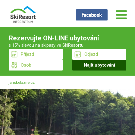
Rezervujte ON-LINE ubytování
s 15% slevou na skipasy ve SkiResortu
janskelazne.cz