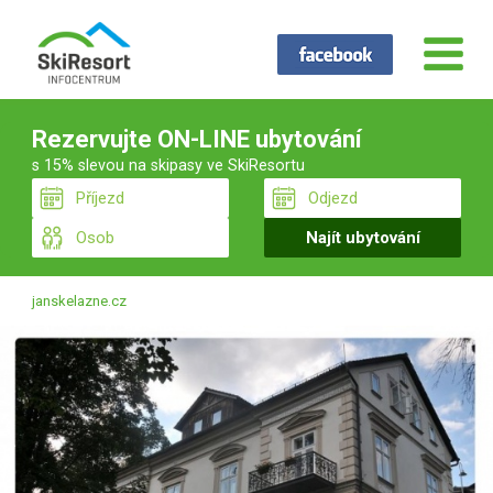
Rezervujte ON-LINE ubytování
s 15% slevou na skipasy ve SkiResortu
janskelazne.cz