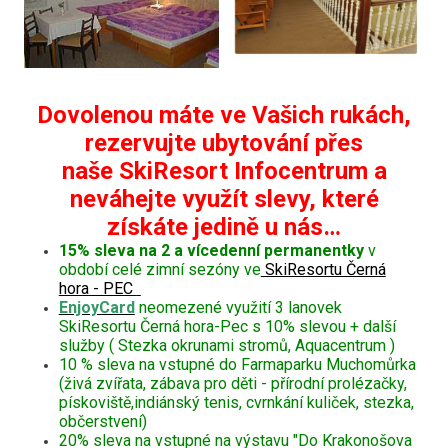
Dovolenou máte ve Vašich rukách,
rezervujte ubytování přes
naše SkiResort Infocentrum a
neváhejte využít slevy, které
získáte jedině u nás…
15% sleva na 2 a vícedenní permanentky
v
období celé zimní sezóny ve
SkiResortu Černá
hora - PEC
EnjoyCard
neomezené využití 3 lanovek
SkiResortu Černá hora-Pec s 10% slevou + další
služby ( Stezka okrunami stromů, Aquacentrum )
10 % sleva na vstupné do Farmaparku Muchomůrka
(živá zvířata, zábava pro děti - přírodní prolézačky,
pískoviště,indiánský tenis, cvrnkání kuliček, stezka,
občerstvení)
20% sleva na vstupné na výstavu "Do Krakonošova