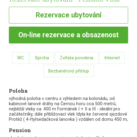
Rezervace
ubytování
On-line
rezervace a obsazenost
WC
Sprcha
Zvířata povolena
Internet
Bezbariérový přístup
Poloha
výhodná poloha v centru s výhledem na kolonádu, od
kabinové lanové dráhy na Černou horu cca 500 metrů,
nejbližší vleky ca. 400 m Formánek I + II a III - ideální pro
začátečníky, dále přibližovací vlek Idyla ke červené sjezdové
Protěž ( 4-řtyřsedačková lanovka ) vzdálen od domu 450 m,
Pension