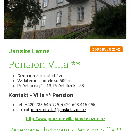
Janské Lázně
DOPORUČUJEME
Pension Villa **
Centrum
5 minut chůze
Vzdálenost od vleku
500 m
Počet pokojů - 13, Počet lůžek - 58
Kontakt - Villa ** Pension
tel.: +420 733 645 729, +420 603 416 095
e-mail:
penzion-villa@janskelazne.cz
http://www.penzion-villa.janskelazne.cz
Rezervace ubytování - Pension Villa **