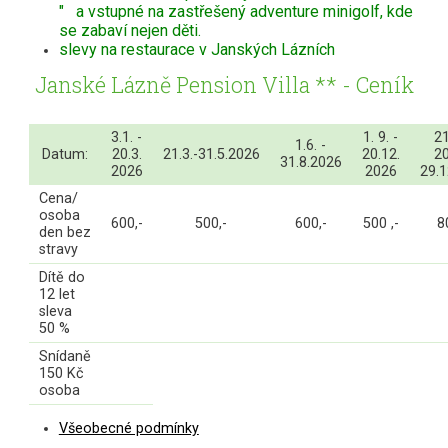
" a vstupné na zastřešený adventure minigolf, kde
se zabaví nejen děti.
slevy na restaurace v Janských Lázních
Janské Lázně Pension Villa ** - Ceník
3.1. -
1. 9. -
21
1.6. -
Datum:
20.3.
21.3.-31.5.2026
20.12.
20
31.8.2026
2026
2026
29.1
Cena/
osoba
600,-
500,-
600,-
500 ,-
8
den bez
stravy
Dítě do
12 let
sleva
50 %
Snídaně
150 Kč
osoba
Všeobecné podmínky