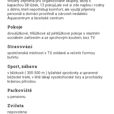
vhodný zejména pro organizované skupiny, školy s
kapacitou 58 lůžek, 13 pokojů,ale své si zde najdou i rodiny
s dětmi, kteří nepotřebují komfort, ale využíjí příjemný
personál a domácí prostředí a zároveň nedaleko
Aquacentrum a lázeňské centrum
Pokoje
dvoulůžkové, třílůžkové až pětilůžkové pokoje s vlastním
sociálním zařízením a se sprchovým koutem, bez TV
Stravování
společenská místnost s TV, snídaně a večeře formou
bufetu
Sport, zábava
v blízkosti ( 300-500 m ) lyžařské sjezdovky a upravené
běžecké tratě, v létě lákají vysokohorské túry a procházky
krásnou přírodou
Parkoviště
u pensionu
Zvířata
nepovolena