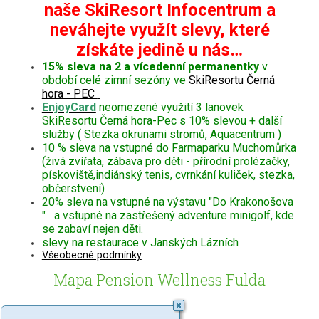
naše SkiResort Infocentrum a
neváhejte využít slevy, které
získáte jedině u nás…
15% sleva na 2 a vícedenní permanentky
v
období celé zimní sezóny ve
SkiResortu Černá
hora - PEC
EnjoyCard
neomezené využití 3 lanovek
SkiResortu Černá hora-Pec s 10% slevou + další
služby ( Stezka okrunami stromů, Aquacentrum )
10 % sleva na vstupné do Farmaparku Muchomůrka
(živá zvířata, zábava pro děti - přírodní prolézačky,
pískoviště,indiánský tenis, cvrnkání kuliček, stezka,
občerstvení)
20% sleva na vstupné na výstavu "Do Krakonošova
" a vstupné na zastřešený adventure minigolf, kde
se zabaví nejen děti.
slevy na restaurace v Janských Lázních
Všeobecné podmínky
Mapa Pension Wellness Fulda