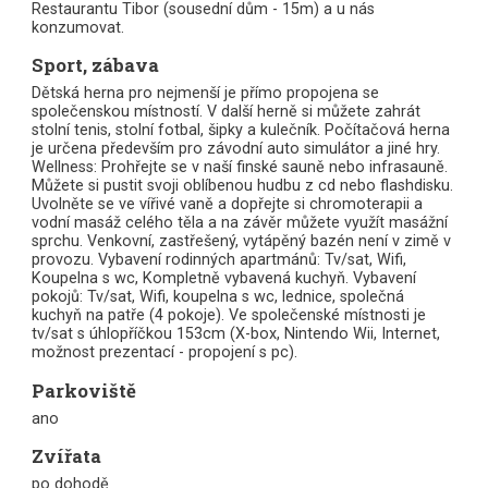
Restaurantu Tibor (sousední dům - 15m) a u nás
konzumovat.
Sport, zábava
Dětská herna pro nejmenší je přímo propojena se
společenskou místností. V další herně si můžete zahrát
stolní tenis, stolní fotbal, šipky a kulečník. Počítačová herna
je určena především pro závodní auto simulátor a jiné hry.
Wellness: Prohřejte se v naší finské sauně nebo infrasauně.
Můžete si pustit svoji oblíbenou hudbu z cd nebo flashdisku.
Uvolněte se ve vířivé vaně a dopřejte si chromoterapii a
vodní masáž celého těla a na závěr můžete využít masážní
sprchu. Venkovní, zastřešený, vytápěný bazén není v zimě v
provozu. Vybavení rodinných apartmánů: Tv/sat, Wifi,
Koupelna s wc, Kompletně vybavená kuchyň. Vybavení
pokojů: Tv/sat, Wifi, koupelna s wc, lednice, společná
kuchyň na patře (4 pokoje). Ve společenské místnosti je
tv/sat s úhlopříčkou 153cm (X-box, Nintendo Wii, Internet,
možnost prezentací - propojení s pc).
Parkoviště
ano
Zvířata
po dohodě