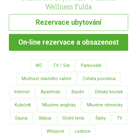
Wellness Fulda
Rezervace
ubytování
On-line
rezervace a obsazenost
WC
TV / Sat
Parkoviště
Možnost vlastního vaření
Zvířata povolena
Internet
Apartmán
Bazén
Dětský koutek
Kulečník
Mluvíme anglicky
Mluvíme německy
Sauna
Skibus
Stolní tenis
Šipky
TV
Whirpool
Lednice