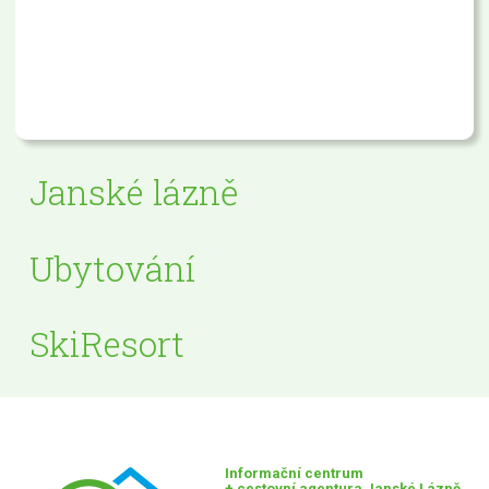
Janské lázně
Ubytování
SkiResort
Informační centrum
+ cestovní agentura Janské Lázně