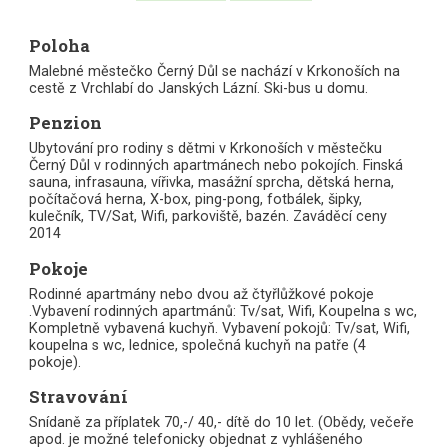
Poloha
Malebné městečko Černý Důl se nachází v Krkonoších na
cestě z Vrchlabí do Janských Lázní. Ski-bus u domu.
Penzion
Ubytování pro rodiny s dětmi v Krkonoších v městečku
Černý Důl v rodinných apartmánech nebo pokojích. Finská
sauna, infrasauna, vířivka, masážní sprcha, dětská herna,
počítačová herna, X-box, ping-pong, fotbálek, šipky,
kulečník, TV/Sat, Wifi, parkoviště, bazén. Zaváděcí ceny
2014
Pokoje
Rodinné apartmány nebo dvou až čtyřlůžkové pokoje
.Vybavení rodinných apartmánů: Tv/sat, Wifi, Koupelna s wc,
Kompletně vybavená kuchyň. Vybavení pokojů: Tv/sat, Wifi,
koupelna s wc, lednice, společná kuchyň na patře (4
pokoje).
Stravování
Snídaně za příplatek 70,-/ 40,- dítě do 10 let. (Obědy, večeře
apod. je možné telefonicky objednat z vyhlášeného