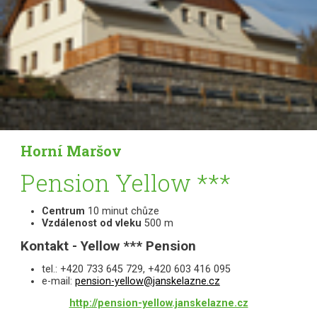
Horní Maršov
Pension Yellow ***
Centrum
10 minut chůze
Vzdálenost od vleku
500 m
Kontakt - Yellow *** Pension
tel.: +420 733 645 729, +420 603 416 095
e-mail:
pension-yellow@janskelazne.cz
http://pension-yellow.janskelazne.cz