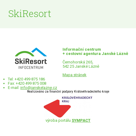
SkiResort
Informační centrum
+ cestovní agentura Janské Lázně
Černohorská 265,
542 25 Janské Lázně
Mapa stránek
Tel: +420 499 875 186
Fax: +420 499 875 008
E-mail:
info@janskelazne.cz
Realizováno za finanční podpory Královéhradeckého kraje
výroba portálu
SYMPACT