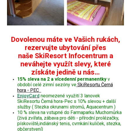
Dovolenou máte ve Vašich rukách,
rezervujte ubytování přes
naše SkiResort Infocentrum a
neváhejte využít slevy, které
získáte jedině u nás…
15% sleva na 2 a vícedenní permanentky
v
období celé zimní sezóny ve
SkiResortu Černá
hora - PEC
EnjoyCard
neomezené využití 3 lanovek
SkiResortu Černá hora-Pec s 10% slevou + další
služby ( Stezka okrunami stromů, Aquacentrum )
10 % sleva na vstupné do Farmaparku Muchomůrka
(živá zvířata, zábava pro děti - přírodní prolézačky,
pískoviště,indiánský tenis, cvrnkání kuliček, stezka,
občerstvení)