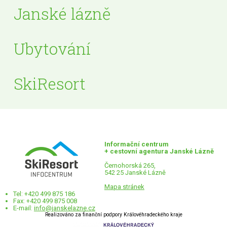
Janské lázně
Ubytování
SkiResort
Informační centrum
+ cestovní agentura Janské Lázně
Černohorská 265,
542 25 Janské Lázně
Mapa stránek
Tel: +420 499 875 186
Fax: +420 499 875 008
E-mail:
info@janskelazne.cz
Realizováno za finanční podpory Královéhradeckého kraje