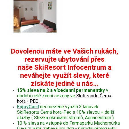
Dovolenou máte ve Vašich rukách,
rezervujte ubytování přes
naše SkiResort Infocentrum a
neváhejte využít slevy, které
získáte jedině u nás…
15% sleva na 2 a vícedenní permanentky
v
období celé zimní sezóny ve
SkiResortu Černá
hora - PEC
EnjoyCard
neomezené využití 3 lanovek
SkiResortu Černá hora-Pec s 10% slevou + další
služby ( Stezka okrunami stromů, Aquacentrum )
10 % sleva na vstupné do Farmaparku Muchomůrka
(živá zvířata, zábava pro děti - přírodní prolézačky,