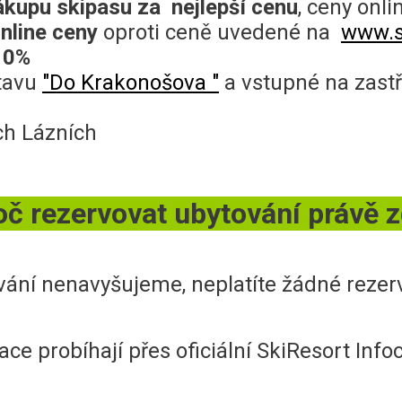
kupu skipasu za nejlepší cenu
, ceny onli
online ceny
oproti ceně uvedené na
www.s
 10%
stavu
"Do Krakonošova "
a vstupné na zastř
ch Lázních
oč rezervovat ubytování právě z
vání nenavyšujeme, neplatíte žádné rezer
ace probíhají přes oficiální SkiResort In