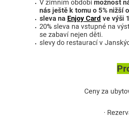
V zimním období
možnost ná
nás ještě k tomu
o 5% nižší 
sleva na
Enjoy Card
ve výši
20% sleva na vstupné na vý
se zabaví nejen děti.
slevy do restaurací v Janský
Pr
Ceny za ubyto
· Rezerv