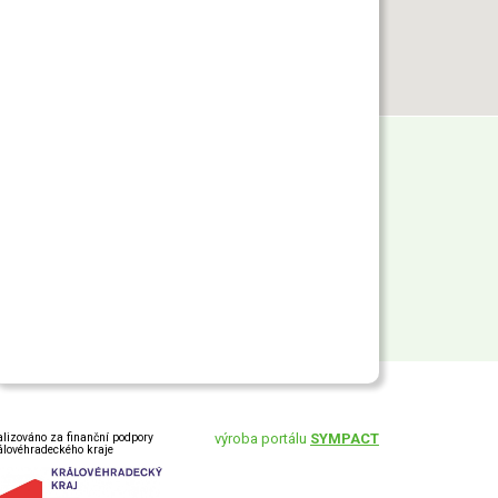
alizováno za finanční podpory
výroba portálu
SYMPACT
álovéhradeckého kraje