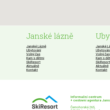
Janské lázně
Uby
Janské Lázně
Janské L
Ubytování
Ubytován
Volný čas
Volný čas
Kam s dětmi
Kam s dě
SkiResort
SkiResort
Aktuálně
Aktuálně
Kontakt
Kontakt
Informační centrum
+ cestovní agentura Jan
Černohorská 265,