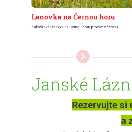
Lanovka na Černou horu
Kabinková lanovka na Černou horu provoz v červnu
více
Janské Lázn
Rezervujte si
a 