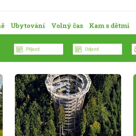
ně
Ubytování
Volný čas
Kam s dětmi