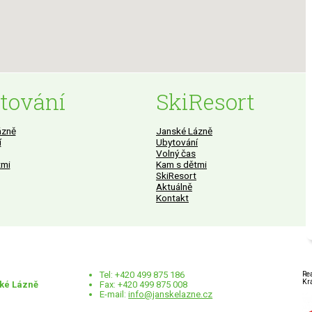
tování
SkiResort
ázně
Janské Lázně
í
Ubytování
Volný čas
tmi
Kam s dětmi
SkiResort
Aktuálně
Kontakt
Tel: +420 499 875 186
Re
Kr
ské Lázně
Fax: +420 499 875 008
E-mail:
info@janskelazne.cz