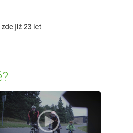
de již 23 let
ě?