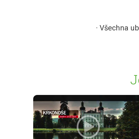
· Všechna ub
J