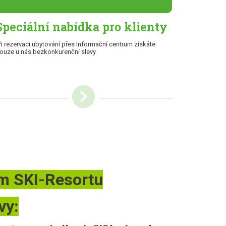
Speciální nabídka pro klienty
ři rezervaci ubytování přes Informační centrum získáte
ouze u nás bezkonkurenční slevy
um SKI-Resortu
vy: