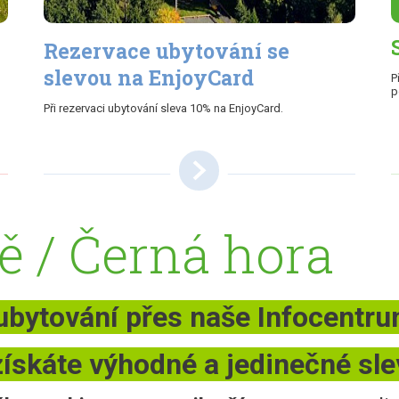
Rezervace ubytování se
slevou na EnjoyCard
P
p
Při rezervaci ubytování sleva 10% na EnjoyCard.
ě / Černá hora
 ubytování přes naše Infocentr
získáte výhodné a jedinečné sle