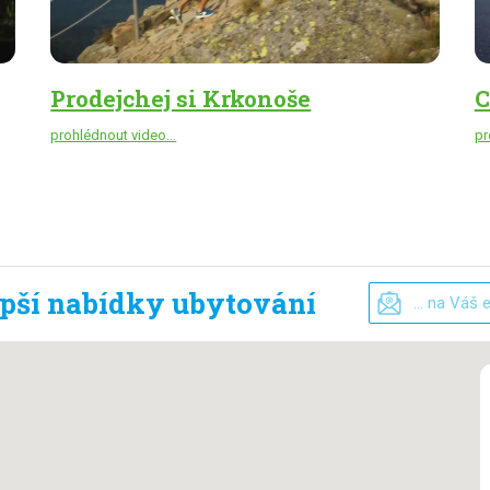
Prodejchej si Krkonoše
C
prohlédnout video...
pr
epší nabídky ubytování