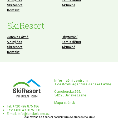
SkiResort
Aktuálně
Kontakt
SkiResort
Janské Lázně
Ubytování
Volný čas
Kam s dětmi
SkiResort
Aktuálně
Kontakt
Informační centrum
+ cestovní agentura Janské Lázně
Černohorská 265,
542 25 Janské Lázně
Mapa stránek
Tel: +420 499 875 186
Fax: +420 499 875 008
E-mail:
info@janskelazne.cz
Realizováno za finanční podpory Královéhradeckého kraje