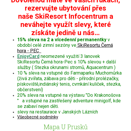
rezervujte ubytování přes
naše SkiResort Infocentrum a
neváhejte využít slevy, které
získáte jedině u nás…
15% sleva na 2 a vícedenní permanentky
v
období celé zimní sezóny ve
SkiResortu Černá
hora - PEC
EnjoyCard
neomezené využití 3 lanovek
SkiResortu Černá hora-Pec s 10% slevou + další
služby ( Stezka okrunami stromů, Aquacentrum )
10 % sleva na vstupné do Farmaparku Muchomůrka
(živá zvířata, zábava pro děti - přírodní prolézačky,
pískoviště,indiánský tenis, cvrnkání kuliček, stezka,
občerstvení)
20% sleva na vstupné na výstavu "Do Krakonošova
" a vstupné na zastřešený adventure minigolf, kde
se zabaví nejen děti.
slevy na restaurace v Janských Lázních
Všeobecné podmínky
Mapa U Prusků