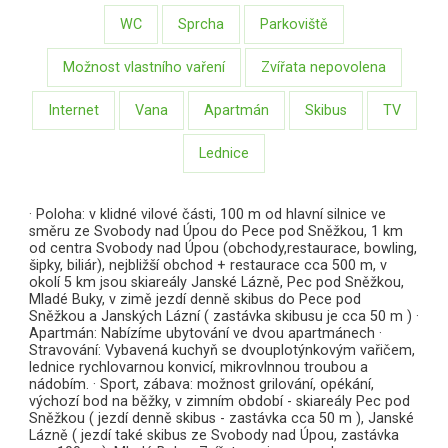
WC
Sprcha
Parkoviště
Možnost vlastního vaření
Zvířata nepovolena
Internet
Vana
Apartmán
Skibus
TV
Lednice
· Poloha: v klidné vilové části, 100 m od hlavní silnice ve
směru ze Svobody nad Úpou do Pece pod Sněžkou, 1 km
od centra Svobody nad Úpou (obchody,restaurace, bowling,
šipky, biliár), nejbližší obchod + restaurace cca 500 m, v
okolí 5 km jsou skiareály Janské Lázně, Pec pod Sněžkou,
Mladé Buky, v zimě jezdí denně skibus do Pece pod
Sněžkou a Janských Lázní ( zastávka skibusu je cca 50 m ) ·
Apartmán: Nabízíme ubytování ve dvou apartmánech ·
Stravování: Vybavená kuchyň se dvouplotýnkovým vařičem,
lednice rychlovarnou konvicí, mikrovlnnou troubou a
nádobím. · Sport, zábava: možnost grilování, opékání,
výchozí bod na běžky, v zimním období - skiareály Pec pod
Sněžkou ( jezdí denně skibus - zastávka cca 50 m ), Janské
Lázně ( jezdí také skibus ze Svobody nad Úpou, zastávka