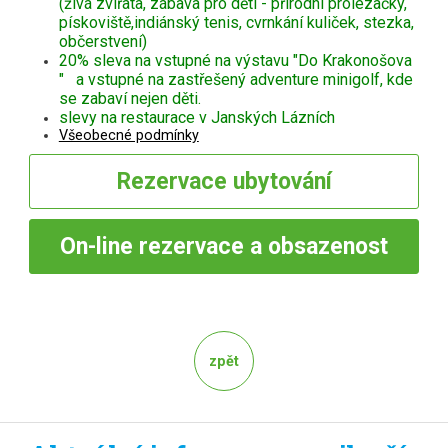
(živá zvířata, zábava pro děti - přírodní prolézačky,
pískoviště,indiánský tenis, cvrnkání kuliček, stezka,
občerstvení)
20% sleva na vstupné na výstavu "Do Krakonošova
" a vstupné na zastřešený adventure minigolf, kde
se zabaví nejen děti.
slevy na restaurace v Janských Lázních
Všeobecné podmínky
Rezervace
ubytování
On-line
rezervace a obsazenost
zpět