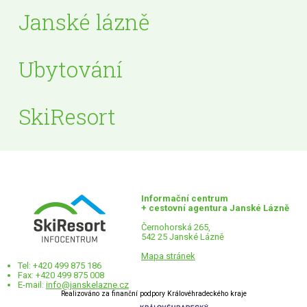
Janské lázně
Ubytování
SkiResort
Informační centrum
+ cestovní agentura Janské Lázně
Černohorská 265,
542 25 Janské Lázně
Mapa stránek
Tel: +420 499 875 186
Fax: +420 499 875 008
E-mail:
info@janskelazne.cz
Realizováno za finanční podpory Královéhradeckého kraje