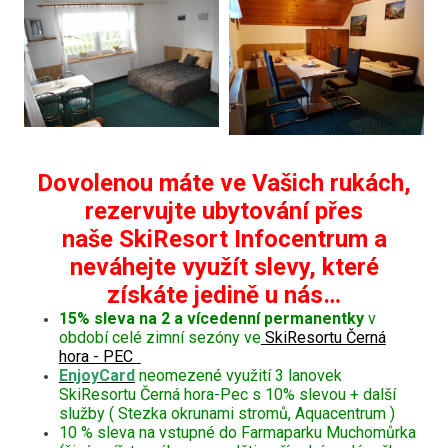
Dovolenou máte ve Vašich rukách,
rezervujte ubytování přes
naše SkiResort Infocentrum a
neváhejte využít slevy, které
získáte jedině u nás…
15% sleva na 2 a vícedenní permanentky
v
období celé zimní sezóny ve
SkiResortu Černá
hora - PEC
EnjoyCard
neomezené využití 3 lanovek
SkiResortu Černá hora-Pec s 10% slevou + další
služby ( Stezka okrunami stromů, Aquacentrum )
10 % sleva na vstupné do Farmaparku Muchomůrka