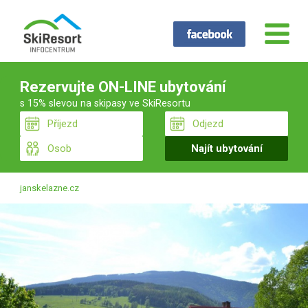
Rezervujte ON-LINE ubytování
s 15% slevou na skipasy ve SkiResortu
janskelazne.cz