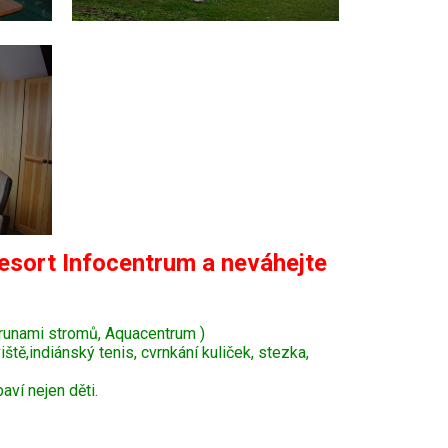
esort Infocentrum a neváhejte
krunami stromů, Aquacentrum )
tě,indiánský tenis, cvrnkání kuliček, stezka,
ví nejen děti.