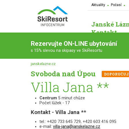
Aktuality
Počasí
Janské Láz
Kontakt
Rezervujte ON-LINE ubytování
s 15% slevou na skipasy ve SkiResortu
janskelazne.cz
Svoboda nad Úpou
DOPORUČUJ
Villa Jana **
Centrum
5 minut chůze
Počet lůžek - 17
Kontakt - Villa Jana **
tel.: +420 733 645 729, +420 603 416 095
e-mail:
villa-jana@janskelazne.cz