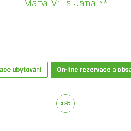
Mapa Villa Jana **
vace
ubytování
On-line
rezervace a obs
zpět