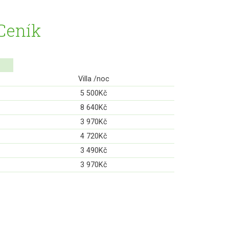
Ceník
Villa /noc
5 500Kč
8 640Kč
3 970Kč
4 720Kč
3 490Kč
3 970Kč