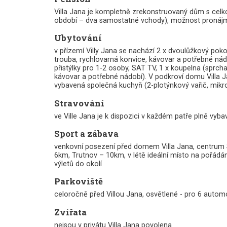
Villa Jana je kompletně zrekonstruovaný dům s celk
období – dva samostatné vchody), možnost pronájmu
Ubytování
v přízemí Villy Jana se nachází 2 x dvoulůžkový pok
trouba, rychlovarná konvice, kávovar a potřebné nád
přistýlky pro 1-2 osoby, SAT TV, 1 x koupelna (sprc
kávovar a potřebné nádobí). V podkroví domu Villa J
vybavená společná kuchyň (2-plotýnkový vařič, mikro
Stravování
ve Ville Jana je k dispozici v každém patře plně vy
Sport a zábava
venkovní posezení před domem Villa Jana, centrum Svo
6km, Trutnov – 10km, v létě ideální místo na pořádán
výletů do okolí
Parkoviště
celoročně před Villou Jana, osvětlené - pro 6 autom
Zvířata
nejsou v privátu Villa Jana povolena