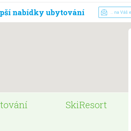
epší nabídky ubytování
tování
SkiResort