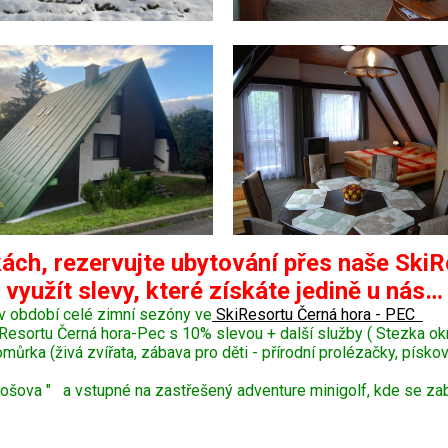
ách, rezervujte ubytování přes naše SkiR
využít slevy, které získáte jedině u nás…
v období celé zimní sezóny ve
SkiResortu Černá hora - PEC
Resortu Černá hora-Pec s 10% slevou + další služby ( Stezka o
ka (živá zvířata, zábava pro děti - přírodní prolézačky, pískoviš
šova " a vstupné na zastřešený adventure minigolf, kde se zaba