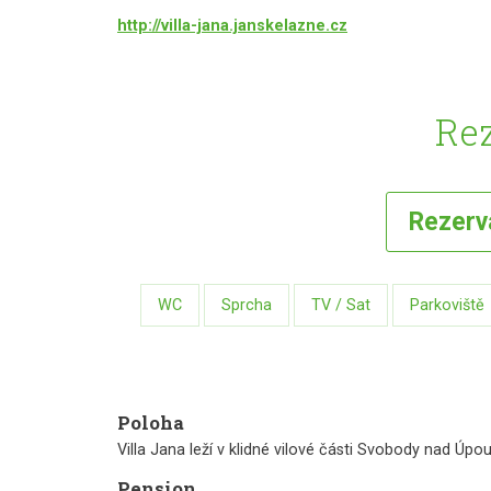
http://villa-jana.janskelazne.cz
Rez
Rezer
WC
Sprcha
TV / Sat
Parkoviště
Poloha
Villa Jana leží v klidné vilové části Svobody nad Úp
Pension