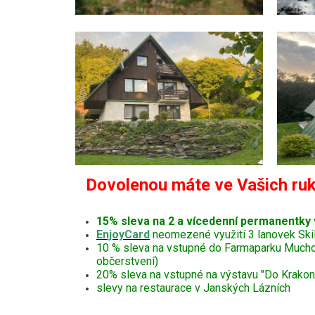
Dovolenou máte ve Vašich ruk
15% sleva na 2 a vícedenní permanentky
EnjoyCard
neomezené využití 3 lanovek Ski
10 % sleva na vstupné do Farmaparku Muchomůr
občerstvení)
20% sleva na vstupné na výstavu "Do Krakono
slevy na restaurace v Janských Lázních