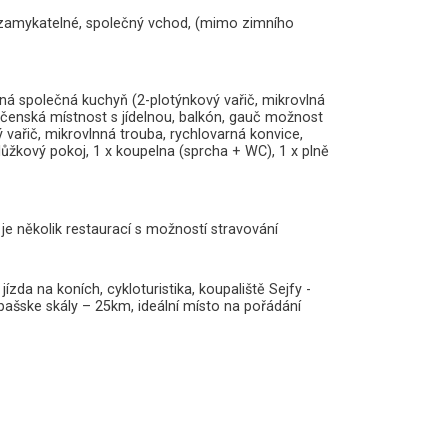
 uzamykatelné, společný vchod, (mimo zimního
ená společná kuchyň (2-plotýnkový vařič, mikrovlná
ečenská místnost s jídelnou, balkón, gauč možnost
 vařič, mikrovlnná trouba, rychlovarná konvice,
ůžkový pokoj, 1 x koupelna (sprcha + WC), 1 x plně
e několik restaurací s možností stravování
da na koních, cykloturistika, koupaliště Sejfy -
špašske skály – 25km, ideální místo na pořádání