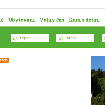
ně
Ubytování
Volný čas
Kam s dětmi
EME