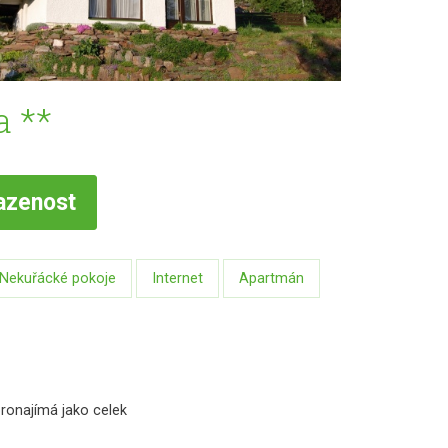
a **
azenost
Nekuřácké pokoje
Internet
Apartmán
pronajímá jako celek