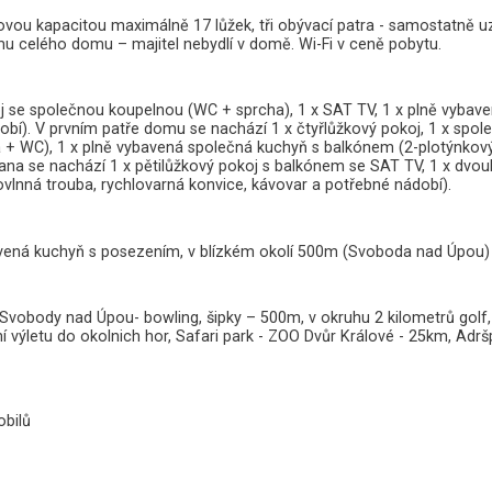
ovou kapacitou maximálně 17 lůžek, tři obývací patra - samostatně
 celého domu – majitel nebydlí v domě. Wi-Fi v ceně pobytu.
oj se společnou koupelnou (WC + sprcha), 1 x SAT TV, 1 x plně vybav
obí). V prvním patře domu se nachází 1 x čtyřlůžkový pokoj, 1 x spol
ha + WC), 1 x plně vybavená společná kuchyň s balkónem (2-plotýnkový
ana se nachází 1 x pětilůžkový pokoj s balkónem se SAT TV, 1 x dvoul
vlnná trouba, rychlovarná konvice, kávovar a potřebné nádobí).
bavená kuchyň s posezením, v blízkém okolí 500m (Svoboda nad Úpou) j
body nad Úpou- bowling, šipky – 500m, v okruhu 2 kilometrů golf, jíz
í výletu do okolnich hor, Safari park - ZOO Dvůr Králové - 25km, Adr
obilů